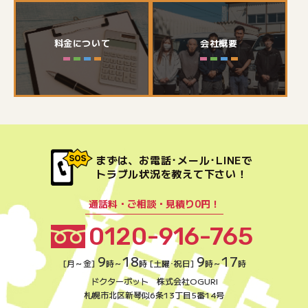
料金について
会社概要
まずは、お電話･メール･LINEで
トラブル状況を教えて下さい！
通話料・ご相談・見積り0円！
0120-916-765
9
18
9
17
[月～金]
時～
時 [土曜･祝日]
時～
時
ドクターポット 株式会社OGURI
札幌市北区新琴似6条13丁目5番14号