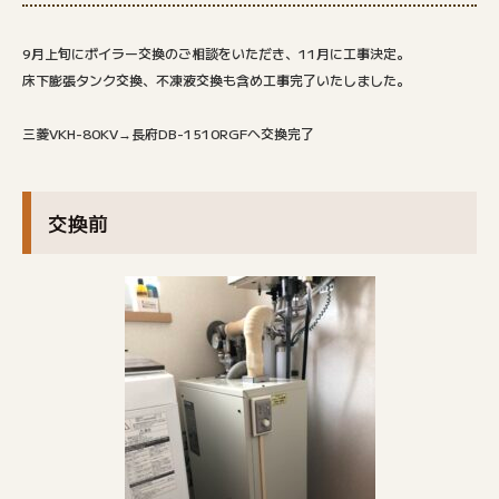
9月上旬にボイラー交換のご相談をいただき、11月に工事決定。
床下膨張タンク交換、不凍液交換も含め工事完了いたしました。
三菱VKH-80KV→長府DB-1510RGFへ交換完了
交換前