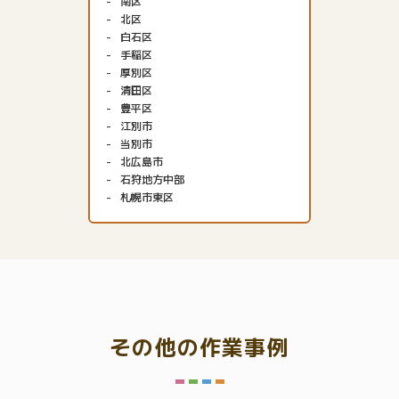
南区
北区
白石区
手稲区
厚別区
清田区
豊平区
江別市
当別市
北広島市
石狩地方中部
札幌市東区
その他の作業事例