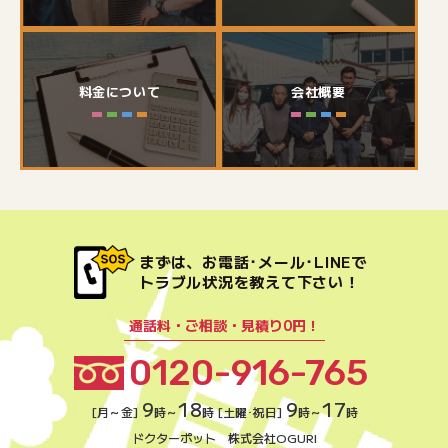
料金について
会社概要
まずは、お電話･メール･LINEで
トラブル状況を教えて下さい！
通話料・ご相談・見積り0円！
0120-916-765
9
18
9
17
[月～金]
時～
時 [土曜･祝日]
時～
時
ドクターポット 株式会社OGURI