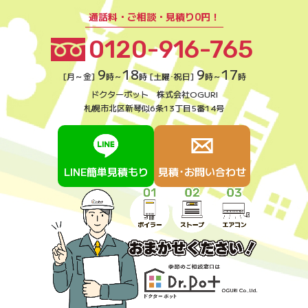
通話料・ご相談・見積り0円！
0120-916-765
9
18
9
17
[月～金]
時～
時 [土曜･祝日]
時～
時
ドクターポット 株式会社OGURI
札幌市北区新琴似6条13丁目5番14号
LINE簡単見積もり
見積･お問い合わせ