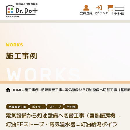
会員登録
ログイン
カート
WORKS
施工事例
WORKS
...
...
...
HOME
施工事例
熱源変更工事
電気設備から灯油設備へ切替工事（蓄熱暖
熱源変更工事
ボイラー
ストーブ
その他
電気設備から灯油設備へ切替工事（蓄熱暖房機→
灯油FFストーブ・電気温水器→灯油給湯ボイラ