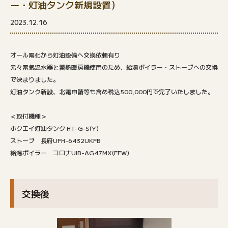
ー・灯油タンク新規設置）
2023.12.16
オール電化から灯油設備へ交換依頼有り
元々電気温水器と蓄熱暖房機使用のため、給湯ボイラー・ストーブへの交換
で決まりました。
灯油タンク新設、北電申請等も含め税込500,000円で完了いたしました。
＜取付機種＞
ホクエイ灯油タンク HT-G-S(Y)
ストーブ 長府UFH-6432UKFB
給湯ボイラー コロナUIB-AG47MX(FFW)
交換後