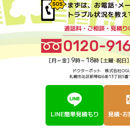
まずは、お電話･メー
トラブル状況を教え
通話料・ご相談・見積り
0120-91
9
18
[月～金]
時～
時 [土曜･祝日
ドクターポット 株式会社OGU
札幌市北区新琴似6条13丁目5番
LINE簡単見積もり
見積･お