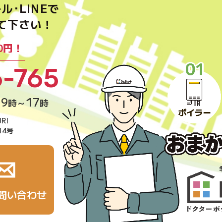
ル･LINEで
て下さい！
0円！
6-765
9
17
]
時～
時
RI
14号
問い合わせ