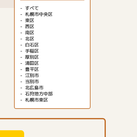
すべて
札幌市中央区
東区
西区
南区
北区
白石区
手稲区
厚別区
清田区
豊平区
江別市
当別市
北広島市
石狩地方中部
札幌市東区