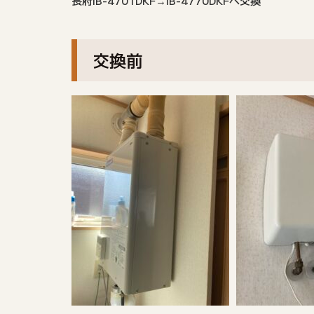
長府IB-4701DKF→IB-4770DKFへ交換
交換前