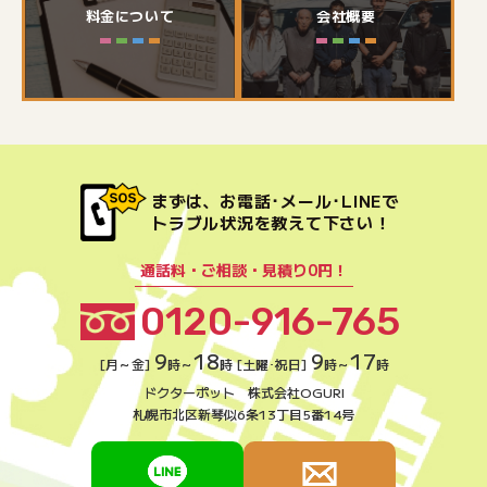
料金について
会社概要
まずは、お電話･メール･LINEで
トラブル状況を教えて下さい！
通話料・ご相談・見積り0円！
0120-916-765
9
18
9
17
[月～金]
時～
時 [土曜･祝日]
時～
時
ドクターポット 株式会社OGURI
札幌市北区新琴似6条13丁目5番14号