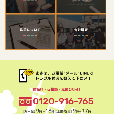
料金について
会社概要
まずは、お電話･メール･LINEで
トラブル状況を教えて下さい！
通話料・ご相談・見積り0円！
0120-916-765
9
18
9
17
[月～金]
時～
時 [土曜･祝日]
時～
時