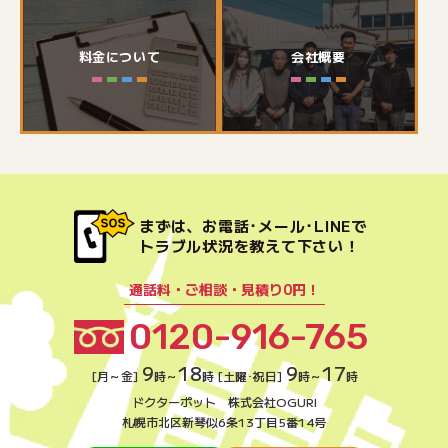
料金について
会社概要
まずは、お電話･メール･LINEで
トラブル状況を教えて下さい！
通話料・ご相談・見積り0円！
0120-916-765
9
18
9
17
[月～金]
時～
時 [土曜･祝日]
時～
時
ドクターポット 株式会社OGURI
札幌市北区新琴似6条13丁目5番14号