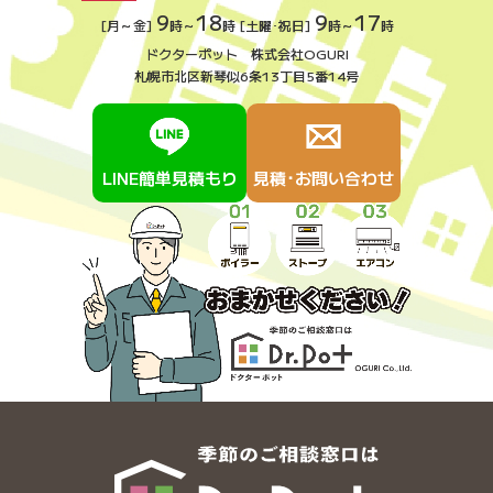
9
18
9
17
[月～金]
時～
時 [土曜･祝日]
時～
時
ドクターポット 株式会社OGURI
札幌市北区新琴似6条13丁目5番14号
LINE簡単見積もり
見積･お問い合わせ