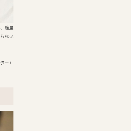
げ、適量
ならない
フター）